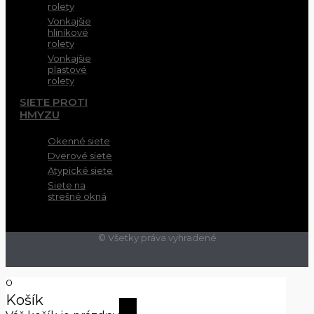
rolety
Vonkajšie
hliníkové
rolety
Vonkajšie
plastové
rolety
SIETE PROTI
HMYZU
Okenné siete
Dverové siete
Atypické siete
Siete na
strešné okná
© Všetky práva vyhradené
0
Košík