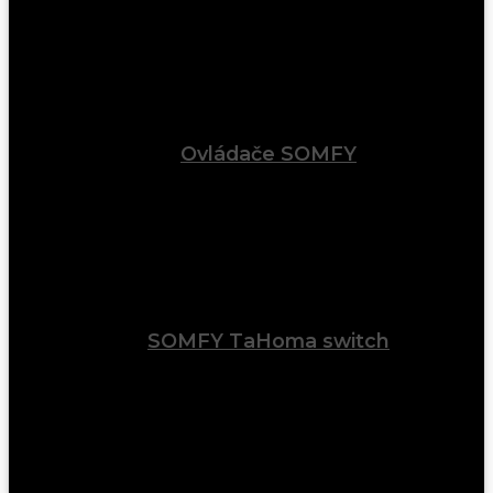
Ovládače SOMFY
SOMFY TaHoma switch