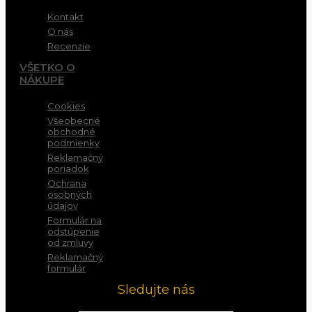
Kontakt
O nás
Recenzie
VŠETKO O
NÁKUPE
Cookies
Všeobecné
obchodné
podmienky
Reklamačný
poriadok
Ochrana
osobných
údajov
Formulár na
odstúpenie
od zmluvy
Reklamačný
formulár
Sledujte nás