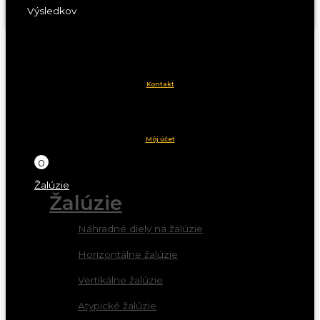
Výsledkov
Kontakt
Môj účet
0
Žalúzie
Žalúzie
Náhradné diely na žalúzie
Horizontálne žalúzie
Vertikálne žalúzie
Atypické žalúzie