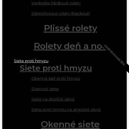
Vonkajšie hliníkové rolety
Zatemňujúce rolety (blackout)
Plissé rolety
Rolety deň a noc
NAJPEDÁVANEJŠIE
Siete proti hmyzu
Siete proti hmyzu
Okenná sieť proti hmyzu
Dverové siete
Siete na strešné okná
Siete proti hmyzu na atypické okná
Okenné siete