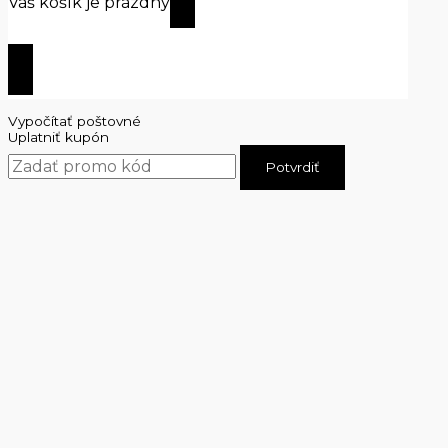
Váš košík je prázdny
Začať nakupovať
Vypočítať poštovné
Uplatniť kupón
Potvrdiť