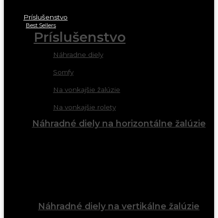
Príslušenstvo
Best Sellers
Príslušenstvo
Náhradne diely
Somfy
Na vonkajšie žalúzie
Na vonkajšie rolety
Náhradné diely na horizontálne žalúzie
Náhradné diely na vertikálne žalúzie