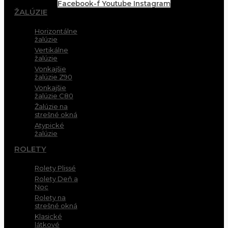
Facebook-f
Youtube
Instagram
ŽALÚZIE
Horizontálne
žalúzie
Vertikálne
žalúzie
Vonkajšie
žalúzie Z90
Vonkajšie
žalúzie C80
Žalúzie na
strešné okná
Atypické
žalúzie
ROLETY
Rolety Plissé
Rolety Deň a
Noc
Rolety na
strešné okná
Klasické
látkové