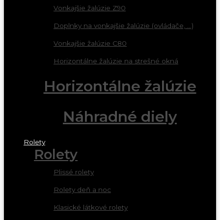
Vonkajšie žalúzie Z90
Doplnky na vonkajšie žalúzie (ovládače, ...)
Vonkajšie žalúzie C80
Horizontálne žalúzie na strešné okná
Horizontálne žalúzie
Náhradné diely
Rolety
Rolety
Plissé rolety
Rolety deň a noc
Klasické látkové rolety