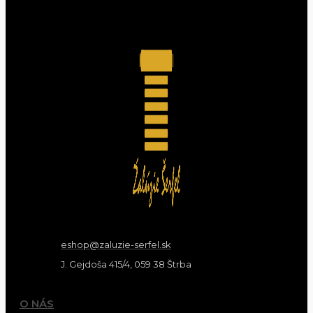
eshop@zaluzie-serfel.sk
J. Gejdoša 415/4, 059 38 Štrba
O NÁS