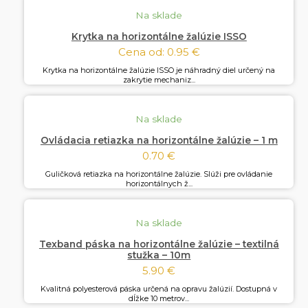
Na sklade
Krytka na horizontálne žalúzie ISSO
Cena od:
0.95
€
Krytka na horizontálne žalúzie ISSO je náhradný diel určený na
zakrytie mechaniz...
Na sklade
Ovládacia retiazka na horizontálne žalúzie – 1 m
0.70
€
Guličková retiazka na horizontálne žalúzie. Slúži pre ovládanie
horizontálnych ž...
Na sklade
Texband páska na horizontálne žalúzie – textilná
stužka – 10m
5.90
€
Kvalitná polyesterová páska určená na opravu žalúzií. Dostupná v
dĺžke 10 metrov...