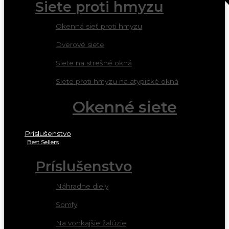
Siete proti hmyzu
Okenná sieť proti hmyzu
Dverové siete
Siete na strešné okná
Siete proti hmyzu na atypické okná
Okenné siete
Príslušenstvo
Best Sellers
Príslušenstvo
Náhradne diely
Somfy
Na vonkajšie žalúzie