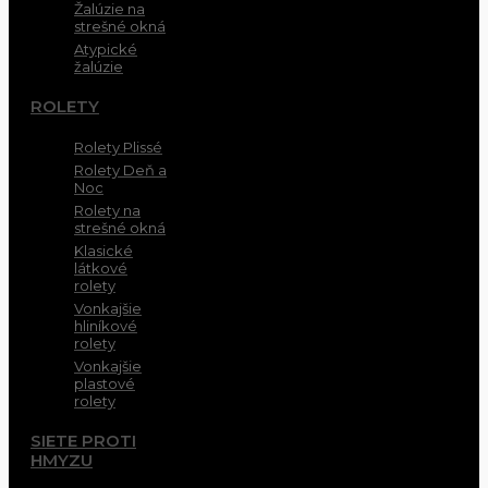
Žalúzie na
strešné okná
Atypické
žalúzie
ROLETY
Rolety Plissé
Rolety Deň a
Noc
Rolety na
strešné okná
Klasické
látkové
rolety
Vonkajšie
hliníkové
rolety
Vonkajšie
plastové
rolety
SIETE PROTI
HMYZU