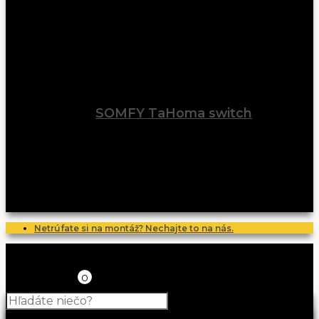
SOMFY TaHoma switch
Netrúfate si na montáž? Nechajte to na nás.
0