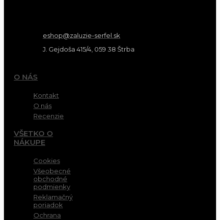
eshop@zaluzie-serfel.sk
J. Gejdoša 415/4, 059 38 Štrba
O NÁS
Kontakt
O nás
Recenzie
VŠETKO O
NÁKUPE
Cookies
Všeobecné
obchodné
podmienky
Reklamačný
poriadok
Ochrana