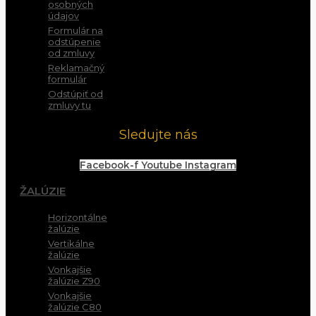
osobných
údajov
Formulár na
odstúpenie
od zmluvy
Reklamačný
formulár
Odstúpiť od
zmluvy tu
Sledujte nás
Facebook-f
Youtube
Instagram
ŽALÚZIE
Horizontálne
žalúzie
Vertikálne
žalúzie
Vonkajšie
žalúzie Z90
Vonkajšie
žalúzie C80