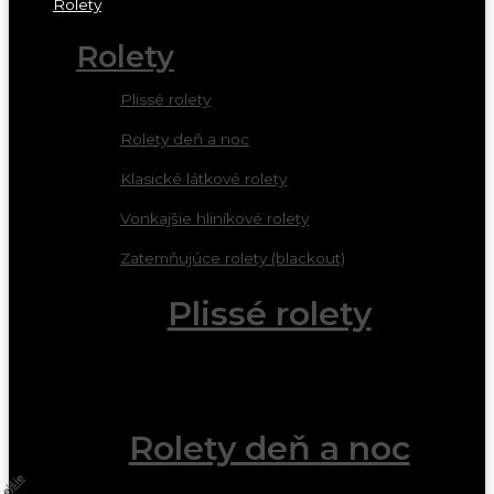
Rolety
Rolety
Plissé rolety
Rolety deň a noc
Klasické látkové rolety
Vonkajšie hliníkové rolety
Zatemňujúce rolety (blackout)
Plissé rolety
Rolety deň a noc