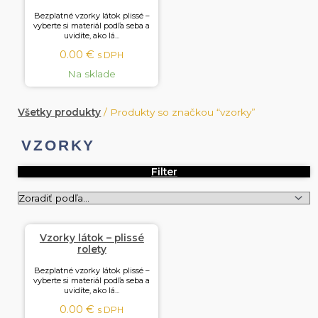
Bezplatné vzorky látok plissé –
vyberte si materiál podľa seba a
uvidíte, ako lá...
0.00
€
s DPH
Na sklade
Všetky produkty
/ Produkty so značkou “vzorky”
VZORKY
Filter
Vzorky látok – plissé
rolety
Bezplatné vzorky látok plissé –
vyberte si materiál podľa seba a
uvidíte, ako lá...
0.00
€
s DPH