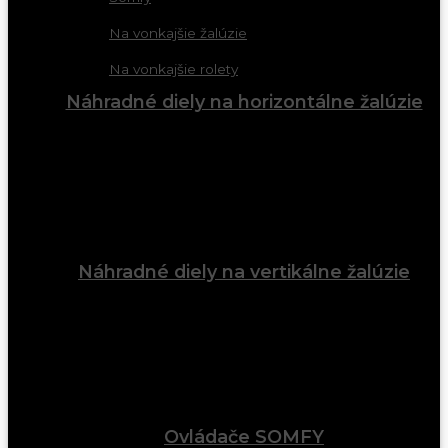
Na vonkajšie žalúzie
Na vonkajšie rolety
Náhradné diely na horizontálne žalúzie
Náhradné diely na vertikálne žalúzie
Ovládače SOMFY