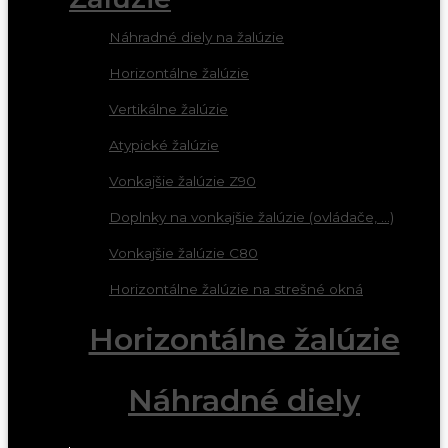
Náhradné diely na žalúzie
Horizontálne žalúzie
Vertikálne žalúzie
Atypické žalúzie
Vonkajšie žalúzie Z90
Doplnky na vonkajšie žalúzie (ovládače, ...)
Vonkajšie žalúzie C80
Horizontálne žalúzie na strešné okná
Horizontálne žalúzie
Náhradné diely