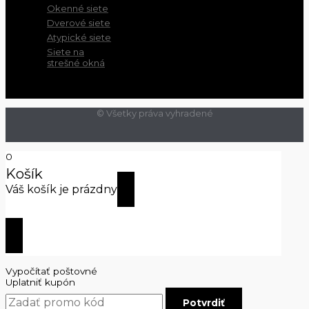
Okenné siete
Dverové siete
Atypické siete
Siete na
strešné okná
© Všetky práva vyhradené
0
Košík
Váš košík je prázdny
Začať nakupovať
Vypočítať poštovné
Uplatniť kupón
Potvrdiť