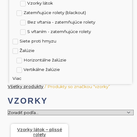
Vzorky látok
Zatemňujúce rolety (blackout)
Bez vŕtania - zatemňujúce rolety
S vŕtaním - zatemňujúce rolety
Siete proti hmyzu
Žalúzie
Horizontálne žalúzie
Vertikálne žalúzie
Viac
Všetky produkty
/ Produkty so značkou “vzorky”
VZORKY
Vzorky látok – plissé
rolety